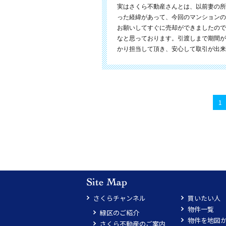
実はさくら不動産さんとは、以前妻の所
った経緯があって、今回のマンションの
お願いしてすぐに売却ができましたので
なと思っております。引渡しまで期間が
かり担当して頂き、安心して取引が出来
1
さくらチャンネル
買いたい人
物件一覧
緑区のご紹介
物件を地図
さくら不動産のご案内