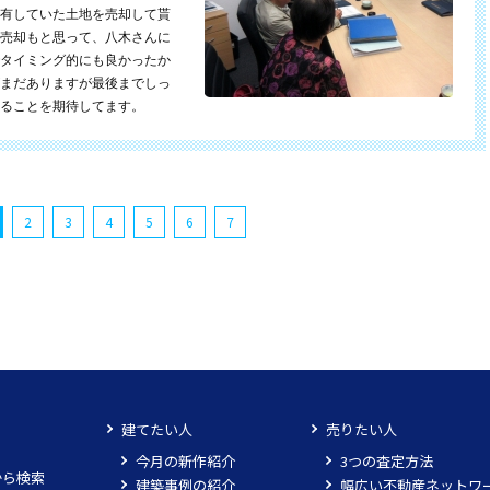
有していた土地を売却して貰
売却もと思って、八木さんに
タイミング的にも良かったか
まだありますが最後までしっ
ることを期待してます。
2
3
4
5
6
7
建てたい人
売りたい人
今月の新作紹介
3つの査定方法
から検索
建築事例の紹介
幅広い不動産ネットワ