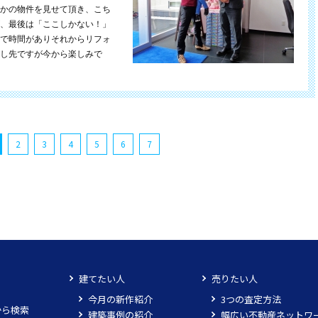
かの物件を見せて頂き、こち
、最後は「ここしかない！」
で時間がありそれからリフォ
し先ですが今から楽しみで
2
3
4
5
6
7
建てたい人
売りたい人
今月の新作紹介
3つの査定方法
から検索
建築事例の紹介
幅広い不動産ネットワ