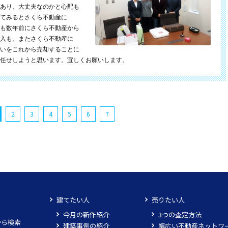
あり、大丈夫なのかと心配も
てみるとさくら不動産に
も数年前にさくら不動産から
入も、またさくら不動産に
いをこれから売却することに
任せしようと思います。宜しくお願いします。
2
3
4
5
6
7
建てたい人
売りたい人
今月の新作紹介
3つの査定方法
から検索
建築事例の紹介
幅広い不動産ネットワ