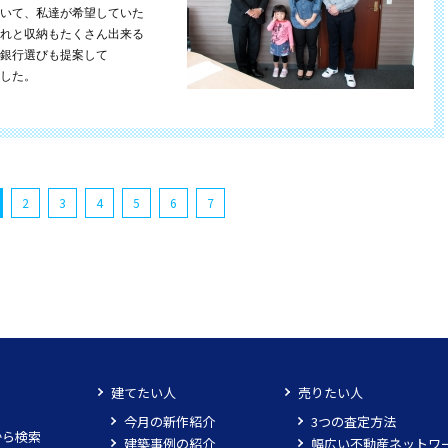
いて、私達が希望していた
れと収納もたくさん出来る
銀行選びも提案して
した。
2
3
4
5
6
7
建てたい人
売りたい人
今月の新作紹介
3つの査定方法
から検索
建築事例の紹介
幅広い不動産ネットワ