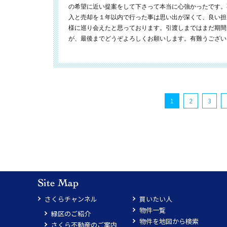
の希望に近い提案をして下さって本当に心強かったです。
入と売却を１年以内で行った事は思い出が深くて、良い担
様に巡り会えたと思っております。引渡しまではまだ期間
が、最後までどうぞよろしくお願いします。有難うござい
1
2
3
さくらチャンネル
買いたい人
物件一覧
緑区のご紹介
物件を地図から検索
さくら不動産のご案内