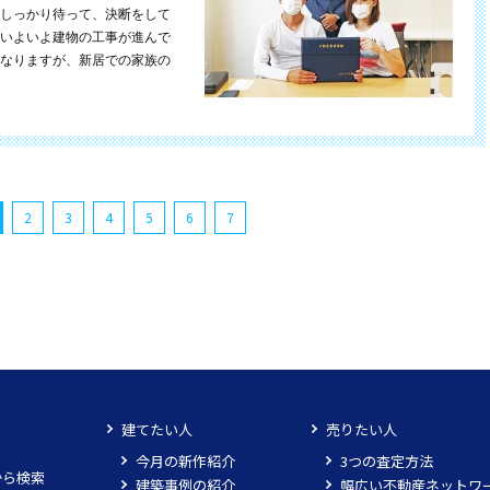
しっかり待って、決断をして
いよいよ建物の工事が進んで
なりますが、新居での家族の
2
3
4
5
6
7
建てたい人
売りたい人
今月の新作紹介
3つの査定方法
から検索
建築事例の紹介
幅広い不動産ネットワ