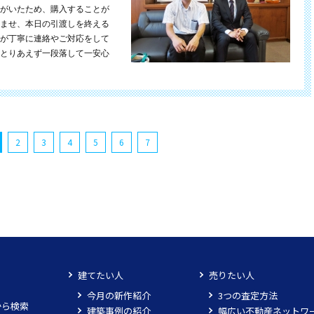
がいたため、購入することが
ませ、本日の引渡しを終える
が丁寧に連絡やご対応をして
とりあえず一段落して一安心
2
3
4
5
6
7
建てたい人
売りたい人
今月の新作紹介
3つの査定方法
から検索
建築事例の紹介
幅広い不動産ネットワ