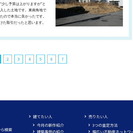
“少し予算は上がりますが”と
入した土地です。東南角地で
たので本当に良かったです。
受けた取引だったと思います。
2
3
4
5
6
7
建てたい人
売りたい人
今月の新作紹介
3つの査定方法
から検索
建築事例の紹介
幅広い不動産ネットワ