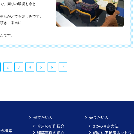
で、周りの環境も今と
生活がとても楽しみです。
頂き、本当に
たです。
2
3
4
5
6
7
建てたい人
売りたい人
今月の新作紹介
3つの査定方法
から検索
建築事例の紹介
幅広い不動産ネットワ