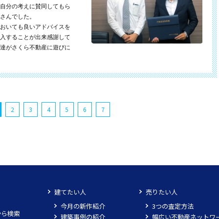
自分の考えに賛同してもら
さんでした。
おいても良いアドバイスを
入することが出来感謝して
達がさくら不動産に遊びに
2
3
4
5
6
7
建てたい人
売りたい人
今月の新作紹介
3つの査定方法
から検索
建築事例の紹介
幅広い不動産ネットワ