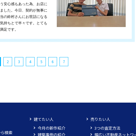
う安心感もあった為、お店に
ました。今日、契約が無事に
当の鈴村さんにお世話になる
気持ちとで半々です。とても
満足です。
2
3
4
5
6
7
建てたい人
売りたい人
今月の新作紹介
3つの査定方法
から検索
建築事例の紹介
幅広い不動産ネットワ