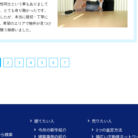
性同士という事もありまして
、とても有り難かったです。
したが、本当に親切・丁寧に
す。希望のエリアで物件が見つけ
難う御座いました。
2
3
4
5
6
7
建てたい人
売りたい人
今月の新作紹介
3つの査定方法
から検索
建築事例の紹介
幅広い不動産ネットワ