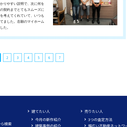
かりやすい説明で、次に何を
の契約までとてもスムーズに
を考えてくれていて、いつも
てました。念願のマイホーム
した。
2
3
4
5
6
7
建てたい人
売りたい人
今月の新作紹介
3つの査定方法
から検索
建築事例の紹介
幅広い不動産ネットワ