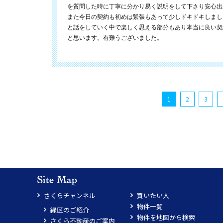
を質問した時に丁寧に分かり易く説明をして下さり安心出
また今日の契約も初めは緊張もあって少しドキドキしまし
と話をしていく中で楽しく思える部分もあり本当に良い契
と思います。有難うございました。
1
2
3
さくらチャンネル
買いたい人
物件一覧
緑区のご紹介
物件を地図から検索
さくら不動産のご案内