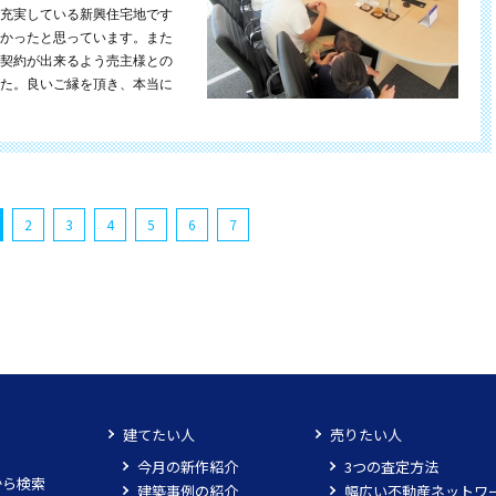
充実している新興住宅地です
かったと思っています。また
契約が出来るよう売主様との
た。良いご縁を頂き、本当に
2
3
4
5
6
7
建てたい人
売りたい人
今月の新作紹介
3つの査定方法
から検索
建築事例の紹介
幅広い不動産ネットワ