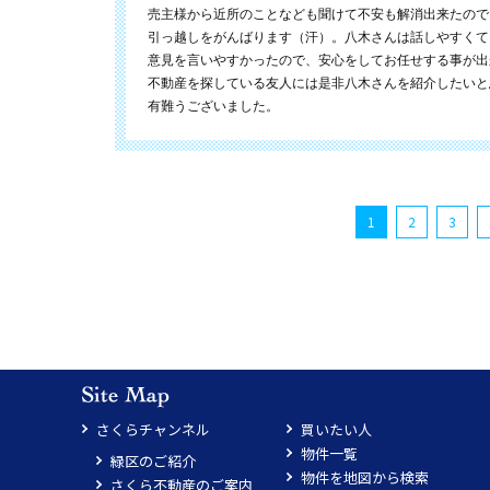
売主様から近所のことなども聞けて不安も解消出来たので
引っ越しをがんばります（汗）。八木さんは話しやすくて
意見を言いやすかったので、安心をしてお任せする事が出
不動産を探している友人には是非八木さんを紹介したいと
有難うございました。
1
2
3
さくらチャンネル
買いたい人
物件一覧
緑区のご紹介
物件を地図から検索
さくら不動産のご案内