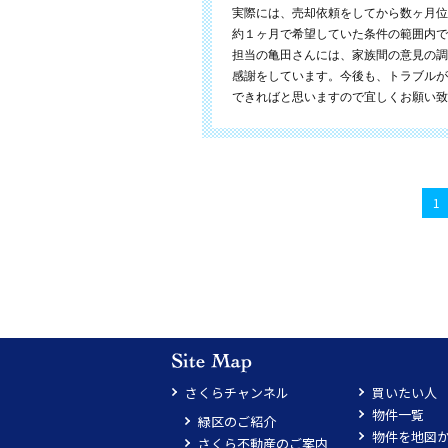
実際には、売却依頼をしてから数ヶ月位
約１ヶ月で希望していた条件の範囲内で
担当の亀田さんには、家族間の意見の調
感謝をしています。今後も、トラブルが
できればと思いますので宜しくお願い致
1
さくらチャンネル
買いたい人
物件一覧
緑区のご紹介
物件を地図
さくら不動産のご案内