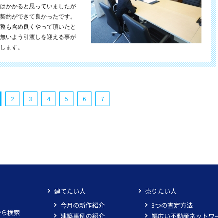
はかかると思っていましたが
契約ができて良かったです。
整も含め良くやって頂いたと
無いよう引渡しを迎える事が
します。
2
3
4
5
6
7
建てたい人
売りたい人
今月の新作紹介
3つの査定方法
から検索
建築事例の紹介
幅広い不動産ネットワ