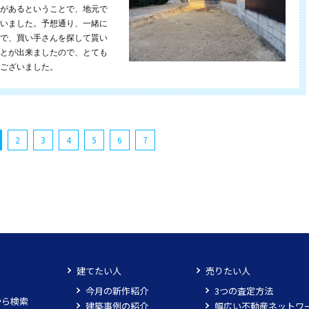
があるということで、地元で
いました。予想通り、一緒に
で、買い手さんを探して貰い
とが出来ましたので、とても
ございました。
2
3
4
5
6
7
建てたい人
売りたい人
今月の新作紹介
3つの査定方法
から検索
建築事例の紹介
幅広い不動産ネットワ