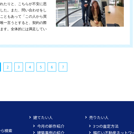
れたりと、こちらが不安に思
した。また、問い合わせをし
こともあって「この人から買
唯一言うとすると、契約の際
ます。全体的には満足してい
2
3
4
5
6
7
建てたい人
売りたい人
今月の新作紹介
3つの査定方法
から検索
建築事例の紹介
幅広い不動産ネットワ