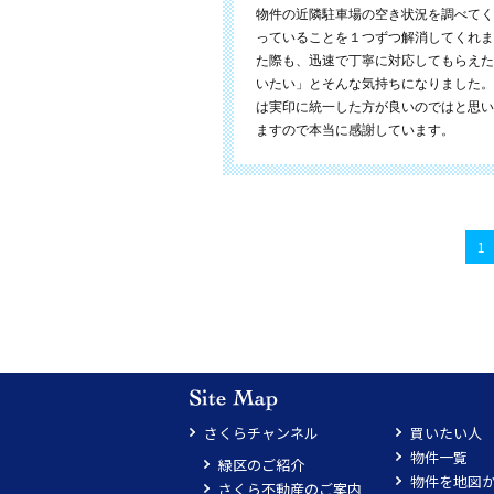
物件の近隣駐車場の空き状況を調べてく
っていることを１つずつ解消してくれま
た際も、迅速で丁寧に対応してもらえた
いたい」とそんな気持ちになりました。
は実印に統一した方が良いのではと思い
ますので本当に感謝しています。
1
さくらチャンネル
買いたい人
物件一覧
緑区のご紹介
物件を地図
さくら不動産のご案内