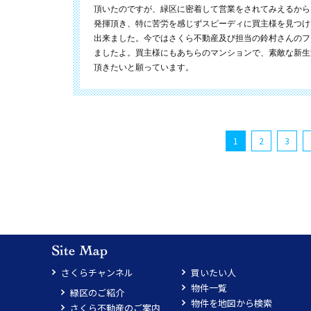
頂いたのですが、緑区に密着して営業をされてみえるから
発揮頂き、特に苦労を感じずスピーディに買主様を見つけ
出来ました。今ではさくら不動産及び担当の鈴村さんのフ
ましたよ。買主様にもあちらのマンションで、素敵な新生
頂きたいと願っています。
1
2
3
さくらチャンネル
買いたい人
物件一覧
緑区のご紹介
物件を地図から検索
さくら不動産のご案内