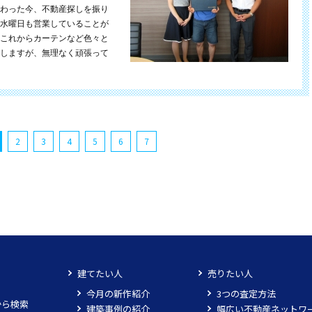
わった今、不動産探しを振り
水曜日も営業していることが
これからカーテンなど色々と
しますが、無理なく頑張って
2
3
4
5
6
7
建てたい人
売りたい人
今月の新作紹介
3つの査定方法
から検索
建築事例の紹介
幅広い不動産ネットワ