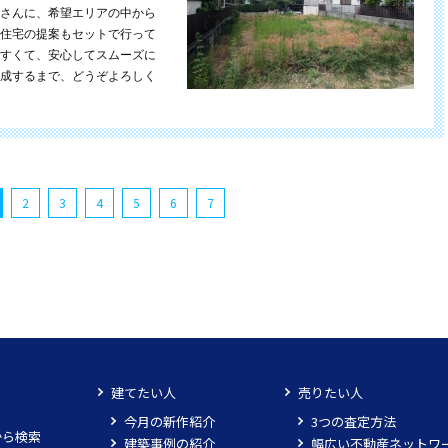
さんに、希望エリアの中から
住宅の提案もセットで行って
すくて、安心してスムーズに
成するまで、どうぞよろしく
2
3
4
5
6
7
建てたい人
売りたい人
今月の新作紹介
3つの査定方法
から検索
建築事例の紹介
幅広い不動産ネットワ