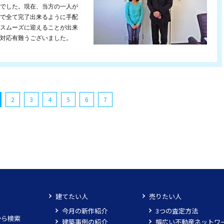
でした。現在、当方の一人が
で全て完了出来るように手配
スムーズに迎えることが出来
対応有難うございました。
2
3
4
5
6
7
建てたい人
売りたい人
今月の新作紹介
3つの査定方法
から検索
建築事例の紹介
幅広い不動産ネットワ