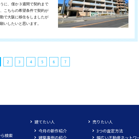
うに、僅か３週間で契約まで
、こちらの希望条件で契約が
勤で大阪に移住をしましたが
願いしたいと思います。
2
3
4
5
6
7
建てたい人
売りたい人
今月の新作紹介
3つの査定方法
から検索
建築事例の紹介
幅広い不動産ネットワ