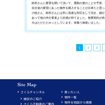
鈴村さんに要望を聞いて頂いて、通勤の便のことや予算、
自分達の要望にあった物件を購入することが出来たと思っ
小椋さん、鈴村さんには常に迅速な対応をして頂き、細か
あって他の仲介業者より好感が持てました。無事契約が終
今はただただホッとしています。有難う御座いました。
1
2
3
さくらチャンネル
買いたい人
物件一覧
緑区のご紹介
物件を地図から検索
さくら不動産のご案内