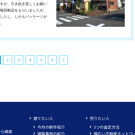
すが、引き続き宜しくお願い
毎回粗品をもらいましたが、
したし、しかもパッケージが
。
2
3
4
5
6
7
建てたい人
売りたい人
今月の新作紹介
3つの査定方法
から検索
建築事例の紹介
幅広い不動産ネットワ